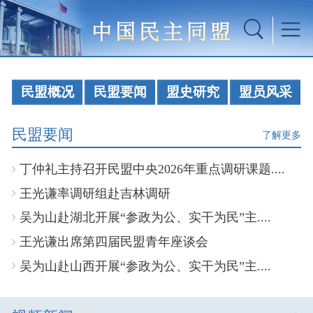
民盟概况
民盟要闻
盟史研究
盟员风采
民盟要闻
了解更多
丁仲礼主持召开民盟中央2026年重点调研课题....
王光谦率调研组赴吉林调研
吴为山赴湖北开展“参政为公、实干为民”主....
王光谦出席第四届民盟青年座谈会
吴为山赴山西开展“参政为公、实干为民”主....