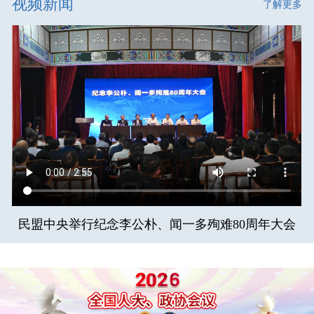
视频新闻
了解更多
民盟中央举行纪念李公朴、闻一多殉难80周年大会