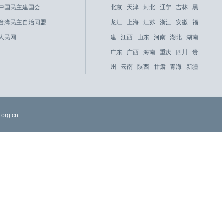
中国民主建国会
北京
天津
河北
辽宁
吉林
黑
台湾民主自治同盟
龙江
上海
江苏
浙江
安徽
福
人民网
建
江西
山东
河南
湖北
湖南
广东
广西
海南
重庆
四川
贵
州
云南
陕西
甘肃
青海
新疆
org.cn