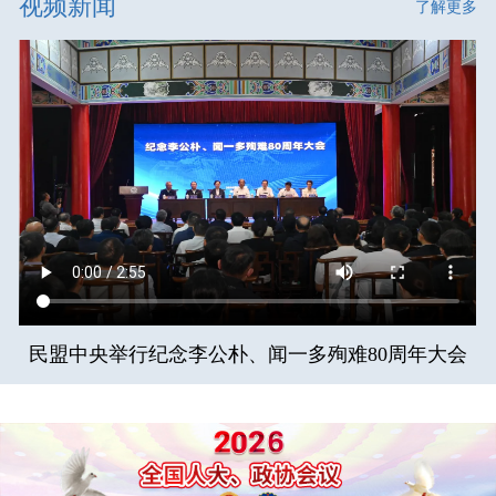
视频新闻
了解更多
民盟中央举行纪念李公朴、闻一多殉难80周年大会