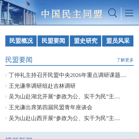
民盟概况
民盟要闻
盟史研究
盟员风采
民盟要闻
了解更多
丁仲礼主持召开民盟中央2026年重点调研课题....
王光谦率调研组赴吉林调研
吴为山赴湖北开展“参政为公、实干为民”主....
王光谦出席第四届民盟青年座谈会
吴为山赴山西开展“参政为公、实干为民”主....