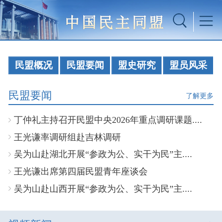
民盟概况
民盟要闻
盟史研究
盟员风采
民盟要闻
了解更多
丁仲礼主持召开民盟中央2026年重点调研课题....
王光谦率调研组赴吉林调研
吴为山赴湖北开展“参政为公、实干为民”主....
王光谦出席第四届民盟青年座谈会
吴为山赴山西开展“参政为公、实干为民”主....