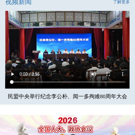
视频新闻
了解更多
民盟中央举行纪念李公朴、闻一多殉难80周年大会