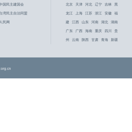
中国民主建国会
北京
天津
河北
辽宁
吉林
黑
台湾民主自治同盟
龙江
上海
江苏
浙江
安徽
福
人民网
建
江西
山东
河南
湖北
湖南
广东
广西
海南
重庆
四川
贵
州
云南
陕西
甘肃
青海
新疆
org.cn