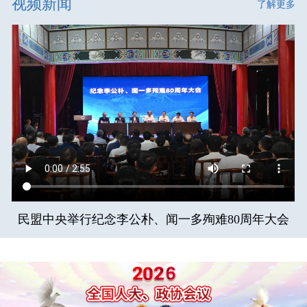
视频新闻
了解更多
民盟中央举行纪念李公朴、闻一多殉难80周年大会