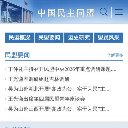
民盟概况
民盟要闻
盟史研究
盟员风采
民盟要闻
了解更多
丁仲礼主持召开民盟中央2026年重点调研课题....
王光谦率调研组赴吉林调研
吴为山赴湖北开展“参政为公、实干为民”主....
王光谦出席第四届民盟青年座谈会
吴为山赴山西开展“参政为公、实干为民”主....