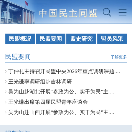
民盟概况
民盟要闻
盟史研究
盟员风采
民盟要闻
了解更多
丁仲礼主持召开民盟中央2026年重点调研课题....
王光谦率调研组赴吉林调研
吴为山赴湖北开展“参政为公、实干为民”主....
王光谦出席第四届民盟青年座谈会
吴为山赴山西开展“参政为公、实干为民”主....