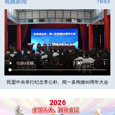
视频新闻
了解更多
民盟中央举行纪念李公朴、闻一多殉难80周年大会