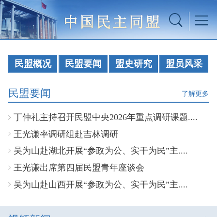
民盟概况
民盟要闻
盟史研究
盟员风采
民盟要闻
了解更多
丁仲礼主持召开民盟中央2026年重点调研课题....
王光谦率调研组赴吉林调研
吴为山赴湖北开展“参政为公、实干为民”主....
王光谦出席第四届民盟青年座谈会
吴为山赴山西开展“参政为公、实干为民”主....