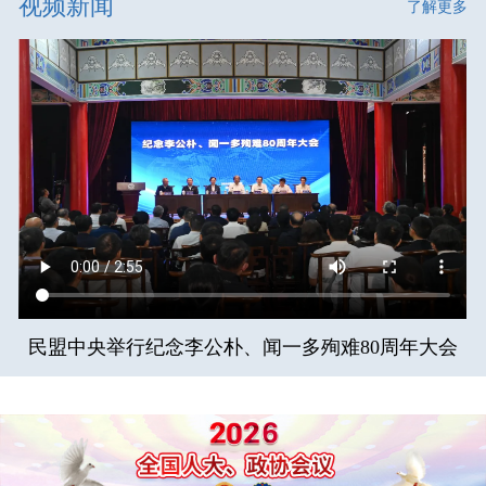
视频新闻
了解更多
民盟中央举行纪念李公朴、闻一多殉难80周年大会