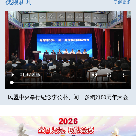
视频新闻
了解更多
民盟中央举行纪念李公朴、闻一多殉难80周年大会