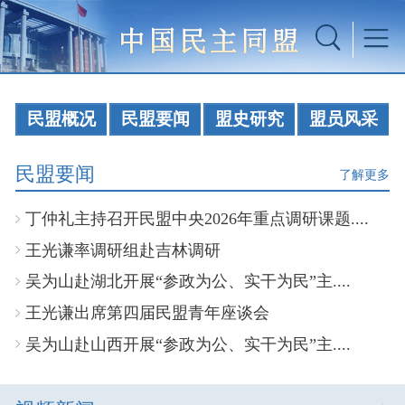
民盟概况
民盟要闻
盟史研究
盟员风采
民盟要闻
了解更多
丁仲礼主持召开民盟中央2026年重点调研课题....
王光谦率调研组赴吉林调研
吴为山赴湖北开展“参政为公、实干为民”主....
王光谦出席第四届民盟青年座谈会
吴为山赴山西开展“参政为公、实干为民”主....