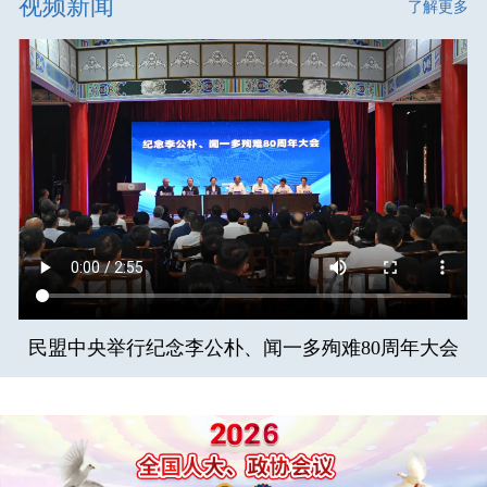
视频新闻
了解更多
民盟中央举行纪念李公朴、闻一多殉难80周年大会