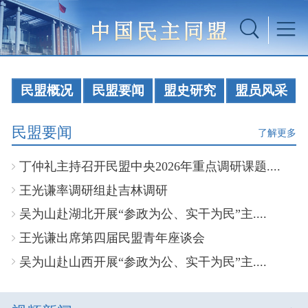
民盟概况
民盟要闻
盟史研究
盟员风采
民盟要闻
了解更多
丁仲礼主持召开民盟中央2026年重点调研课题....
王光谦率调研组赴吉林调研
吴为山赴湖北开展“参政为公、实干为民”主....
王光谦出席第四届民盟青年座谈会
吴为山赴山西开展“参政为公、实干为民”主....