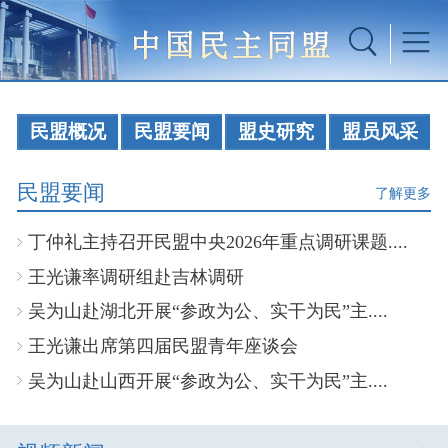
民盟概况
民盟要闻
盟史研究
盟员风采
民盟要闻
了解更多
丁仲礼主持召开民盟中央2026年重点调研课题....
王光谦率调研组赴吉林调研
吴为山赴湖北开展“参政为公、实干为民”主....
王光谦出席第四届民盟青年座谈会
吴为山赴山西开展“参政为公、实干为民”主....