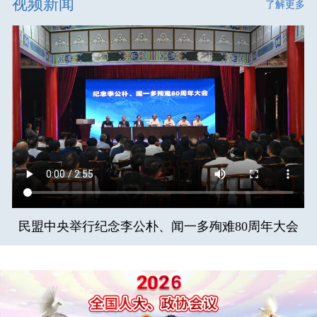
视频新闻
了解更多
民盟中央举行纪念李公朴、闻一多殉难80周年大会