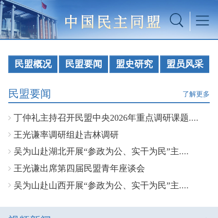
民盟概况
民盟要闻
盟史研究
盟员风采
民盟要闻
了解更多
丁仲礼主持召开民盟中央2026年重点调研课题....
王光谦率调研组赴吉林调研
吴为山赴湖北开展“参政为公、实干为民”主....
王光谦出席第四届民盟青年座谈会
吴为山赴山西开展“参政为公、实干为民”主....