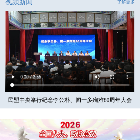
视频新闻
了解更多
民盟中央举行纪念李公朴、闻一多殉难80周年大会