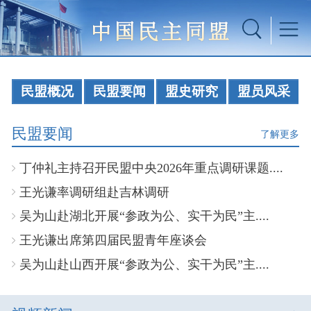
民盟概况
民盟要闻
盟史研究
盟员风采
民盟要闻
了解更多
丁仲礼主持召开民盟中央2026年重点调研课题....
王光谦率调研组赴吉林调研
吴为山赴湖北开展“参政为公、实干为民”主....
王光谦出席第四届民盟青年座谈会
吴为山赴山西开展“参政为公、实干为民”主....