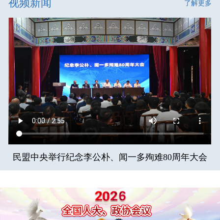
视频新闻
了解更多
民盟中央举行纪念李公朴、闻一多殉难80周年大会