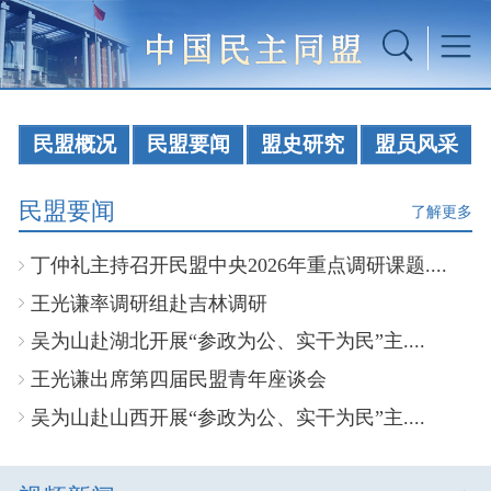
民盟概况
民盟要闻
盟史研究
盟员风采
民盟要闻
了解更多
丁仲礼主持召开民盟中央2026年重点调研课题....
王光谦率调研组赴吉林调研
吴为山赴湖北开展“参政为公、实干为民”主....
王光谦出席第四届民盟青年座谈会
吴为山赴山西开展“参政为公、实干为民”主....