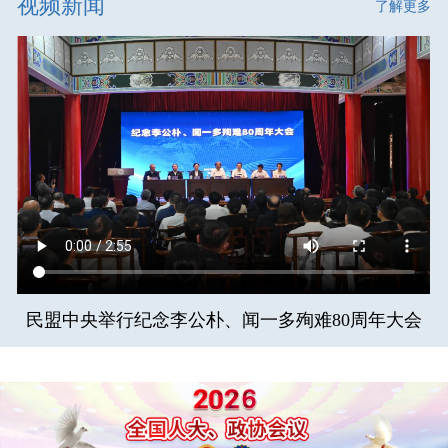
视频新闻
了解更多
民盟中央举行纪念李公朴、闻一多殉难80周年大会