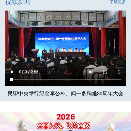
视频新闻
了解更多
民盟中央举行纪念李公朴、闻一多殉难80周年大会