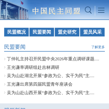
民盟概况
民盟要闻
盟史研究
盟员风采
民盟要闻
了解更多
丁仲礼主持召开民盟中央2026年重点调研课题....
王光谦率调研组赴吉林调研
吴为山赴湖北开展“参政为公、实干为民”主....
王光谦出席第四届民盟青年座谈会
吴为山赴山西开展“参政为公、实干为民”主....