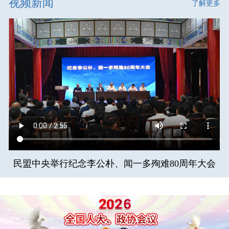
视频新闻
了解更多
民盟中央举行纪念李公朴、闻一多殉难80周年大会