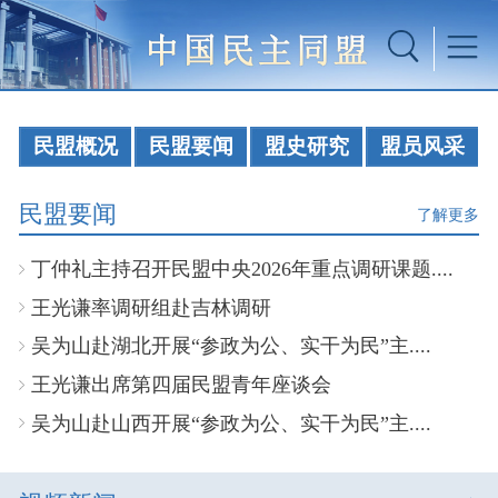
民盟概况
民盟要闻
盟史研究
盟员风采
民盟要闻
了解更多
丁仲礼主持召开民盟中央2026年重点调研课题....
王光谦率调研组赴吉林调研
吴为山赴湖北开展“参政为公、实干为民”主....
王光谦出席第四届民盟青年座谈会
吴为山赴山西开展“参政为公、实干为民”主....