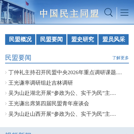
民盟概况
民盟要闻
盟史研究
盟员风采
民盟要闻
了解更多
丁仲礼主持召开民盟中央2026年重点调研课题....
王光谦率调研组赴吉林调研
吴为山赴湖北开展“参政为公、实干为民”主....
王光谦出席第四届民盟青年座谈会
吴为山赴山西开展“参政为公、实干为民”主....