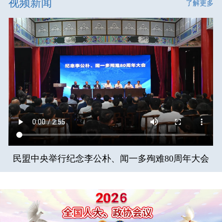
视频新闻
了解更多
民盟中央举行纪念李公朴、闻一多殉难80周年大会