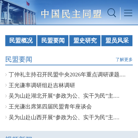
民盟概况
民盟要闻
盟史研究
盟员风采
民盟要闻
了解更多
丁仲礼主持召开民盟中央2026年重点调研课题....
王光谦率调研组赴吉林调研
吴为山赴湖北开展“参政为公、实干为民”主....
王光谦出席第四届民盟青年座谈会
吴为山赴山西开展“参政为公、实干为民”主....