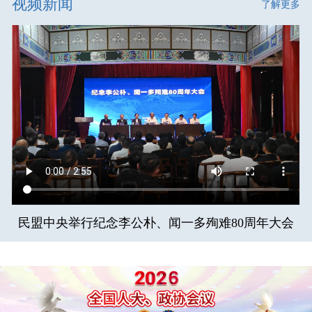
视频新闻
了解更多
民盟中央举行纪念李公朴、闻一多殉难80周年大会