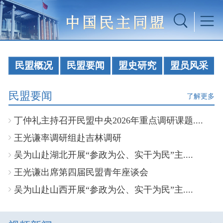
民盟概况
民盟要闻
盟史研究
盟员风采
民盟要闻
了解更多
丁仲礼主持召开民盟中央2026年重点调研课题....
王光谦率调研组赴吉林调研
吴为山赴湖北开展“参政为公、实干为民”主....
王光谦出席第四届民盟青年座谈会
吴为山赴山西开展“参政为公、实干为民”主....