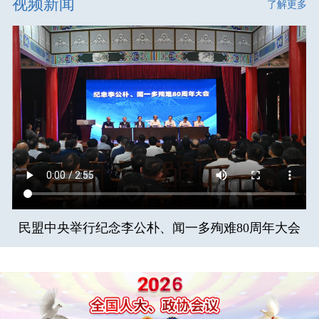
视频新闻
了解更多
民盟中央举行纪念李公朴、闻一多殉难80周年大会