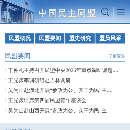
民盟概况
民盟要闻
盟史研究
盟员风采
民盟要闻
了解更多
丁仲礼主持召开民盟中央2026年重点调研课题....
王光谦率调研组赴吉林调研
吴为山赴湖北开展“参政为公、实干为民”主....
王光谦出席第四届民盟青年座谈会
吴为山赴山西开展“参政为公、实干为民”主....