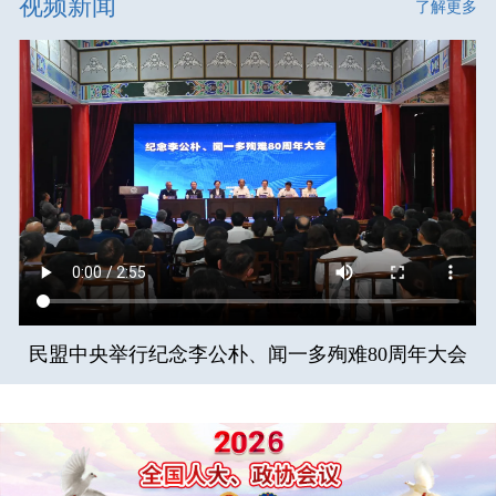
视频新闻
了解更多
民盟中央举行纪念李公朴、闻一多殉难80周年大会