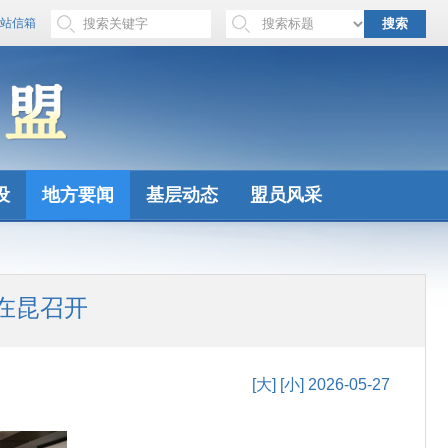
站信箱
搜索
设
地方要闻
基层动态
盟员风采
在昆召开
[大]
[小]
2026-05-27