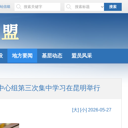
站信箱
搜索
设
地方要闻
基层动态
盟员风采
中心组第三次集中学习在昆明举行
[大]
[小]
2026-05-27