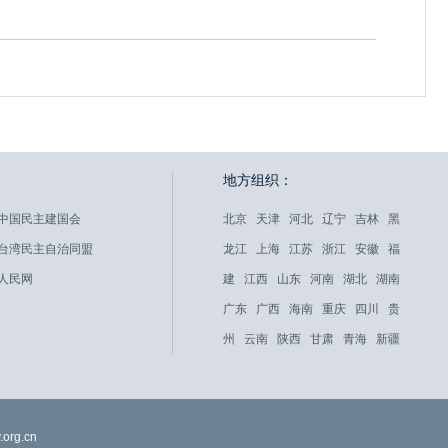
地方组织：
中国民主建国会
北京
天津
河北
辽宁
吉林
黑
台湾民主自治同盟
龙江
上海
江苏
浙江
安徽
福
人民网
建
江西
山东
河南
湖北
湖南
广东
广西
海南
重庆
四川
贵
州
云南
陕西
甘肃
青海
新疆
org.cn