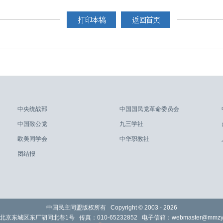
中央统战部
中国国民党革命委员会
中国致公党
九三学社
欧美同学会
中华职教社
团结报
中国民主同盟版权所有 Copyright © 2003 -
2026
北京东城区东厂胡同北巷1号 传真：010-65232852 电子信箱：
webmaster@mmzy.