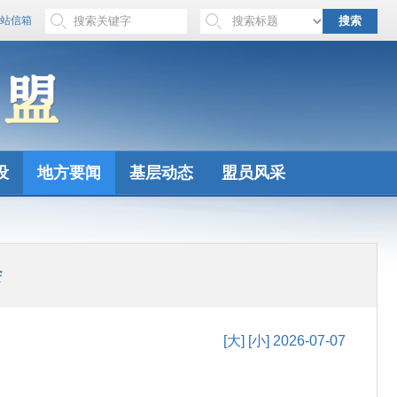
站信箱
搜索
设
地方要闻
基层动态
盟员风采
会
[大]
[小]
2026-07-07