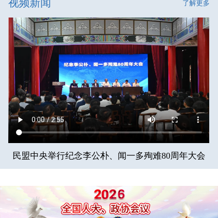
视频新闻
了解更多
民盟中央举行纪念李公朴、闻一多殉难80周年大会