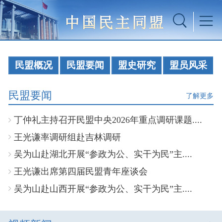
民盟概况
民盟要闻
盟史研究
盟员风采
民盟要闻
了解更多
丁仲礼主持召开民盟中央2026年重点调研课题....
王光谦率调研组赴吉林调研
吴为山赴湖北开展“参政为公、实干为民”主....
王光谦出席第四届民盟青年座谈会
吴为山赴山西开展“参政为公、实干为民”主....