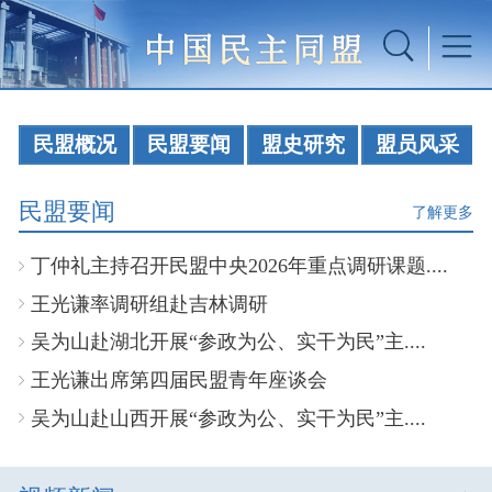
民盟概况
民盟要闻
盟史研究
盟员风采
民盟要闻
了解更多
丁仲礼主持召开民盟中央2026年重点调研课题....
王光谦率调研组赴吉林调研
吴为山赴湖北开展“参政为公、实干为民”主....
王光谦出席第四届民盟青年座谈会
吴为山赴山西开展“参政为公、实干为民”主....