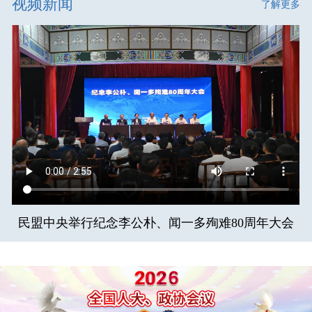
视频新闻
了解更多
民盟中央举行纪念李公朴、闻一多殉难80周年大会