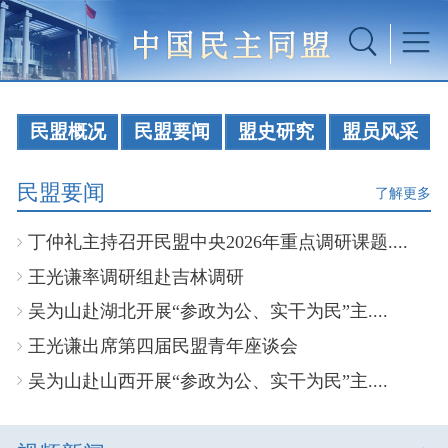
民盟概况
民盟要闻
盟史研究
盟员风采
民盟要闻
了解更多
丁仲礼主持召开民盟中央2026年重点调研课题....
王光谦率调研组赴吉林调研
吴为山赴湖北开展“参政为公、实干为民”主....
王光谦出席第四届民盟青年座谈会
吴为山赴山西开展“参政为公、实干为民”主....