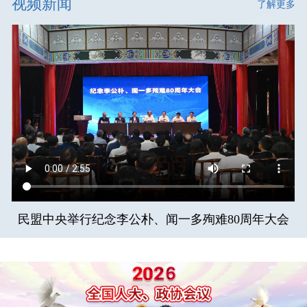
视频新闻
了解更多
民盟中央举行纪念李公朴、闻一多殉难80周年大会