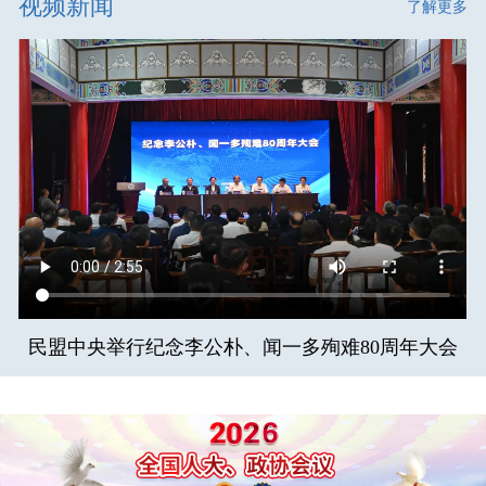
视频新闻
了解更多
民盟中央举行纪念李公朴、闻一多殉难80周年大会