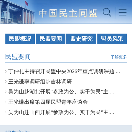
民盟概况
民盟要闻
盟史研究
盟员风采
民盟要闻
了解更多
丁仲礼主持召开民盟中央2026年重点调研课题....
王光谦率调研组赴吉林调研
吴为山赴湖北开展“参政为公、实干为民”主....
王光谦出席第四届民盟青年座谈会
吴为山赴山西开展“参政为公、实干为民”主....