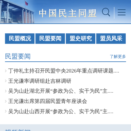
民盟概况
民盟要闻
盟史研究
盟员风采
民盟要闻
了解更多
丁仲礼主持召开民盟中央2026年重点调研课题....
王光谦率调研组赴吉林调研
吴为山赴湖北开展“参政为公、实干为民”主....
王光谦出席第四届民盟青年座谈会
吴为山赴山西开展“参政为公、实干为民”主....