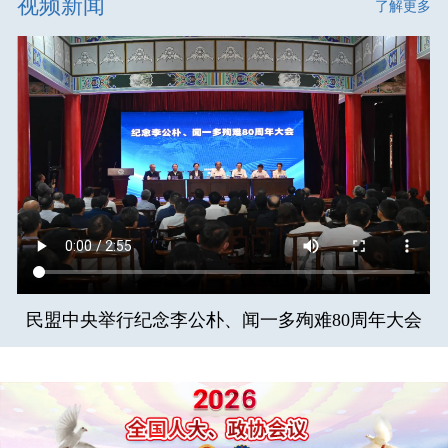
视频新闻
了解更多
民盟中央举行纪念李公朴、闻一多殉难80周年大会