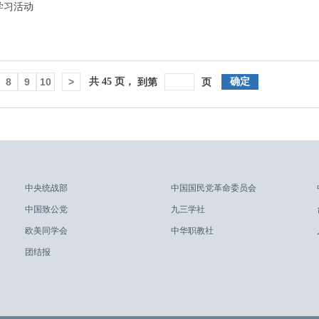
学习活动
8
9
10
>
共
45
页，
确定
到第
页
中央统战部
中国国民党革命委员会
中国致公党
九三学社
欧美同学会
中华职教社
团结报