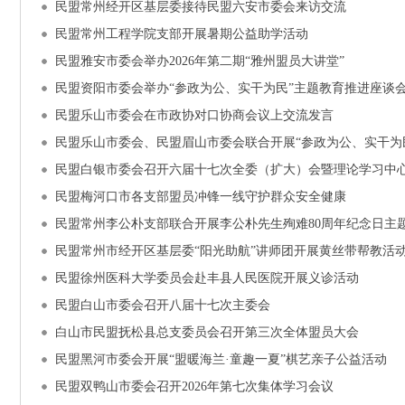
民盟常州经开区基层委接待民盟六安市委会来访交流
民盟常州工程学院支部开展暑期公益助学活动
民盟雅安市委会举办2026年第二期“雅州盟员大讲堂”
民盟资阳市委会举办“参政为公、实干为民”主题教育推进座谈
民盟乐山市委会在市政协对口协商会议上交流发言
民盟乐山市委会、民盟眉山市委会联合开展“参政为公、实干为
民盟白银市委会召开六届十七次全委（扩大）会暨理论学习中
民盟梅河口市各支部盟员冲锋一线守护群众安全健康
民盟常州李公朴支部联合开展李公朴先生殉难80周年纪念日主
民盟常州市经开区基层委“阳光助航”讲师团开展黄丝带帮教活
民盟徐州医科大学委员会赴丰县人民医院开展义诊活动
民盟白山市委会召开八届十七次主委会
白山市民盟抚松县总支委员会召开第三次全体盟员大会
民盟黑河市委会开展“盟暖海兰·童趣一夏”棋艺亲子公益活动
民盟双鸭山市委会召开2026年第七次集体学习会议