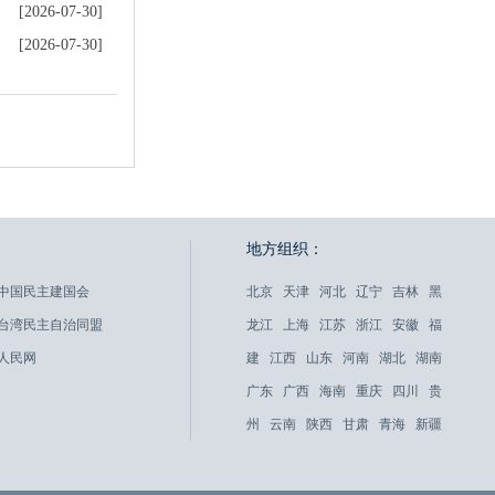
[2026-07-30]
[2026-07-30]
地方组织：
中国民主建国会
北京
天津
河北
辽宁
吉林
黑
台湾民主自治同盟
龙江
上海
江苏
浙江
安徽
福
人民网
建
江西
山东
河南
湖北
湖南
广东
广西
海南
重庆
四川
贵
州
云南
陕西
甘肃
青海
新疆