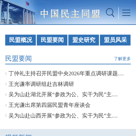
民盟概况
民盟要闻
盟史研究
盟员风采
民盟要闻
了解更多
丁仲礼主持召开民盟中央2026年重点调研课题....
王光谦率调研组赴吉林调研
吴为山赴湖北开展“参政为公、实干为民”主....
王光谦出席第四届民盟青年座谈会
吴为山赴山西开展“参政为公、实干为民”主....