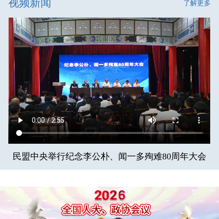
视频新闻
了解更多
民盟中央举行纪念李公朴、闻一多殉难80周年大会