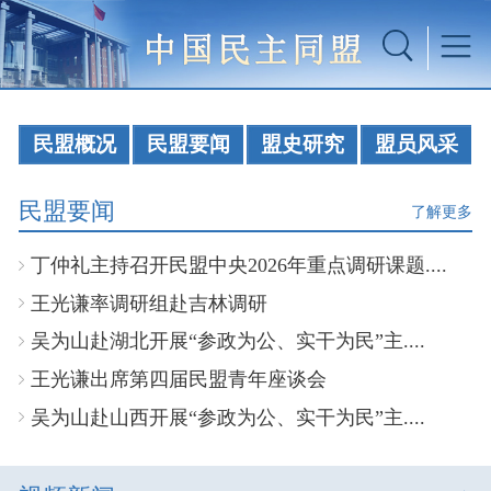
民盟概况
民盟要闻
盟史研究
盟员风采
民盟要闻
了解更多
丁仲礼主持召开民盟中央2026年重点调研课题....
王光谦率调研组赴吉林调研
吴为山赴湖北开展“参政为公、实干为民”主....
王光谦出席第四届民盟青年座谈会
吴为山赴山西开展“参政为公、实干为民”主....