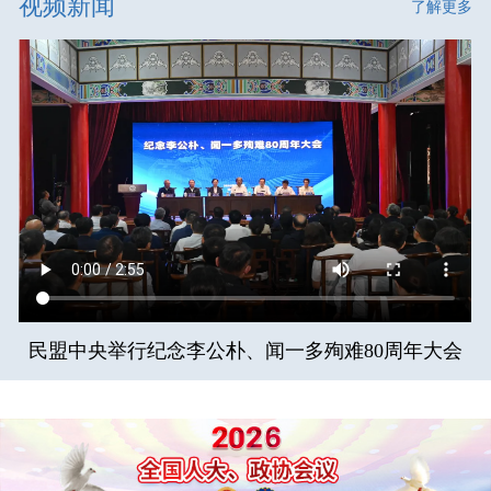
视频新闻
了解更多
民盟中央举行纪念李公朴、闻一多殉难80周年大会