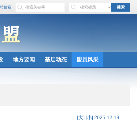
站信箱
搜索
设
地方要闻
基层动态
盟员风采
[大]
[小]
2025-12-19