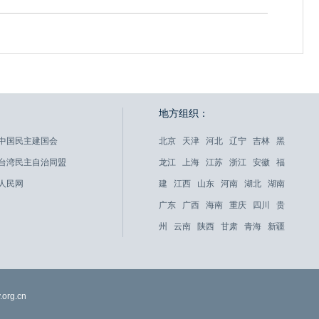
地方组织：
中国民主建国会
北京
天津
河北
辽宁
吉林
黑
台湾民主自治同盟
龙江
上海
江苏
浙江
安徽
福
人民网
建
江西
山东
河南
湖北
湖南
广东
广西
海南
重庆
四川
贵
州
云南
陕西
甘肃
青海
新疆
org.cn