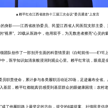
▲赖平红在江西省政协十三届三次会议“委员通道”上发言
匆的身影——江西省政协委员、民盟江西省人民医院支部主委、
“视界”。20载从医路中，他用双手，为无数患者擦亮“心灵的
带领团队创作了一部别开生面的科普情景剧《白蛇前传——EY
笑声中，医学知识如清泉般浸润到观众心里。赖平红常说，眼底是
员职责使命，累计参与各类履职活动近20场，足迹遍布全省。
入基层，赖平红都能真切感受到基层群众的眼健康困境：农村
层”成了他履职路上最坚定的方向，提交的6篇提案、社情民意信