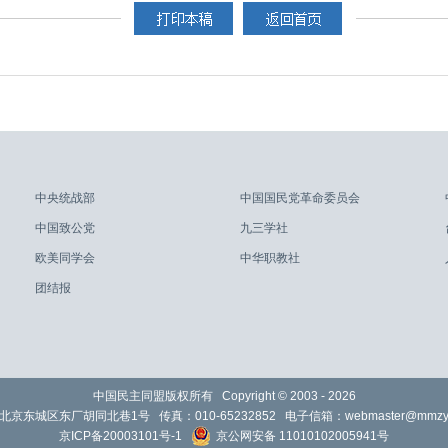
中央统战部
中国国民党革命委员会
中国致公党
九三学社
欧美同学会
中华职教社
团结报
中国民主同盟版权所有 Copyright © 2003 -
2026
北京东城区东厂胡同北巷1号 传真：010-65232852 电子信箱：
webmaster@mmzy.
京ICP备20003101号-1
京公网安备 11010102005941号