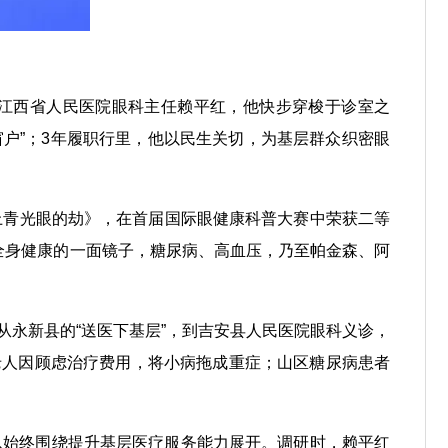
江西省人民医院眼科主任赖平红，他快步穿梭于诊室之
窗户”；3年履职行里，他以民生关切，为基层群众织密眼
E上青光眼的劫》，在首届国际眼健康科普大赛中荣获二等
全身健康的一面镜子，糖尿病、高血压，乃至帕金森、阿
从永新县的“送医下基层”，到吉安县人民医院眼科义诊，
老人因顾虑治疗费用，将小病拖成重症；山区糖尿病患者
息始终围绕提升基层医疗服务能力展开。调研时，赖平红