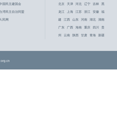
中国民主建国会
北京
天津
河北
辽宁
吉林
黑
台湾民主自治同盟
龙江
上海
江苏
浙江
安徽
福
人民网
建
江西
山东
河南
湖北
湖南
广东
广西
海南
重庆
四川
贵
州
云南
陕西
甘肃
青海
新疆
org.cn