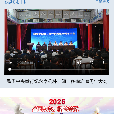
视频新闻
了解更多
民盟中央举行纪念李公朴、闻一多殉难80周年大会