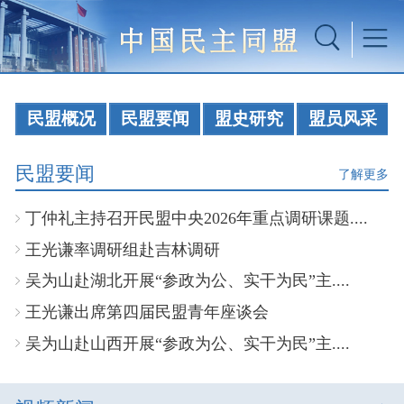
民盟概况
民盟要闻
盟史研究
盟员风采
民盟要闻
了解更多
丁仲礼主持召开民盟中央2026年重点调研课题....
王光谦率调研组赴吉林调研
吴为山赴湖北开展“参政为公、实干为民”主....
王光谦出席第四届民盟青年座谈会
吴为山赴山西开展“参政为公、实干为民”主....