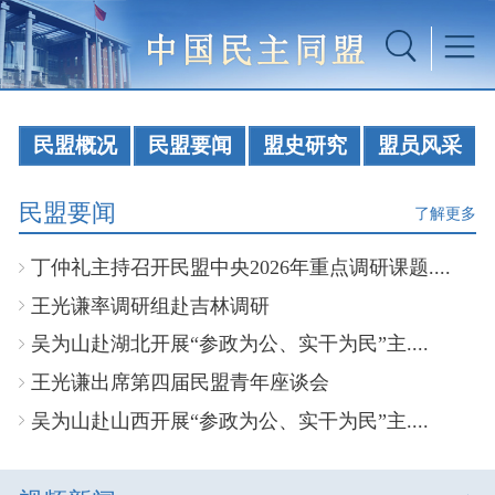
民盟概况
民盟要闻
盟史研究
盟员风采
民盟要闻
了解更多
丁仲礼主持召开民盟中央2026年重点调研课题....
王光谦率调研组赴吉林调研
吴为山赴湖北开展“参政为公、实干为民”主....
王光谦出席第四届民盟青年座谈会
吴为山赴山西开展“参政为公、实干为民”主....