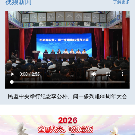
视频新闻
了解更多
民盟中央举行纪念李公朴、闻一多殉难80周年大会