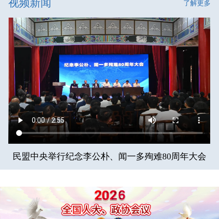
视频新闻
了解更多
民盟中央举行纪念李公朴、闻一多殉难80周年大会