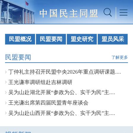
民盟概况
民盟要闻
盟史研究
盟员风采
民盟要闻
了解更多
丁仲礼主持召开民盟中央2026年重点调研课题....
王光谦率调研组赴吉林调研
吴为山赴湖北开展“参政为公、实干为民”主....
王光谦出席第四届民盟青年座谈会
吴为山赴山西开展“参政为公、实干为民”主....