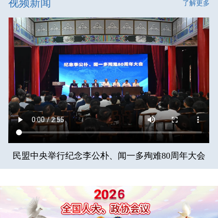
视频新闻
了解更多
民盟中央举行纪念李公朴、闻一多殉难80周年大会