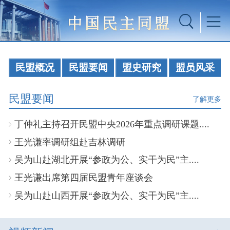
民盟概况
民盟要闻
盟史研究
盟员风采
民盟要闻
了解更多
丁仲礼主持召开民盟中央2026年重点调研课题....
王光谦率调研组赴吉林调研
吴为山赴湖北开展“参政为公、实干为民”主....
王光谦出席第四届民盟青年座谈会
吴为山赴山西开展“参政为公、实干为民”主....