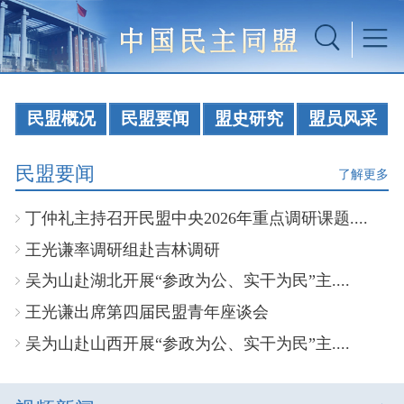
民盟概况
民盟要闻
盟史研究
盟员风采
民盟要闻
了解更多
丁仲礼主持召开民盟中央2026年重点调研课题....
王光谦率调研组赴吉林调研
吴为山赴湖北开展“参政为公、实干为民”主....
王光谦出席第四届民盟青年座谈会
吴为山赴山西开展“参政为公、实干为民”主....