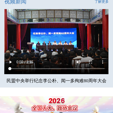
视频新闻
了解更多
民盟中央举行纪念李公朴、闻一多殉难80周年大会