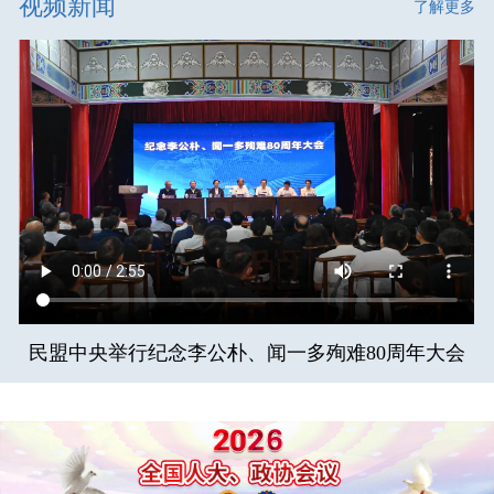
视频新闻
了解更多
民盟中央举行纪念李公朴、闻一多殉难80周年大会