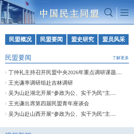
民盟概况
民盟要闻
盟史研究
盟员风采
民盟要闻
了解更多
丁仲礼主持召开民盟中央2026年重点调研课题....
王光谦率调研组赴吉林调研
吴为山赴湖北开展“参政为公、实干为民”主....
王光谦出席第四届民盟青年座谈会
吴为山赴山西开展“参政为公、实干为民”主....