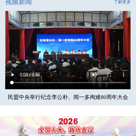
视频新闻
了解更多
民盟中央举行纪念李公朴、闻一多殉难80周年大会