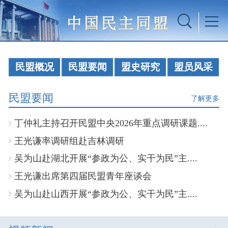
民盟概况
民盟要闻
盟史研究
盟员风采
民盟要闻
了解更多
丁仲礼主持召开民盟中央2026年重点调研课题....
王光谦率调研组赴吉林调研
吴为山赴湖北开展“参政为公、实干为民”主....
王光谦出席第四届民盟青年座谈会
吴为山赴山西开展“参政为公、实干为民”主....