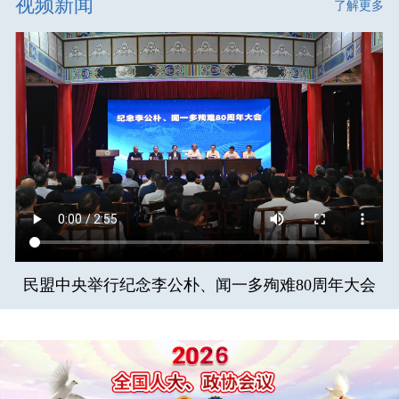
视频新闻
了解更多
民盟中央举行纪念李公朴、闻一多殉难80周年大会