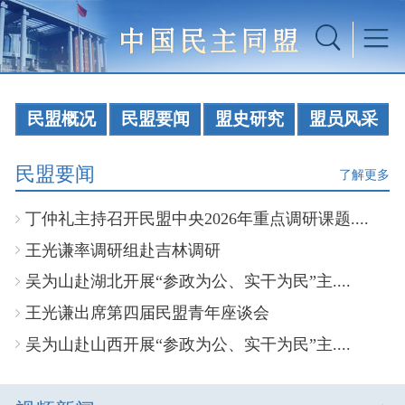
民盟概况
民盟要闻
盟史研究
盟员风采
民盟要闻
了解更多
丁仲礼主持召开民盟中央2026年重点调研课题....
王光谦率调研组赴吉林调研
吴为山赴湖北开展“参政为公、实干为民”主....
王光谦出席第四届民盟青年座谈会
吴为山赴山西开展“参政为公、实干为民”主....