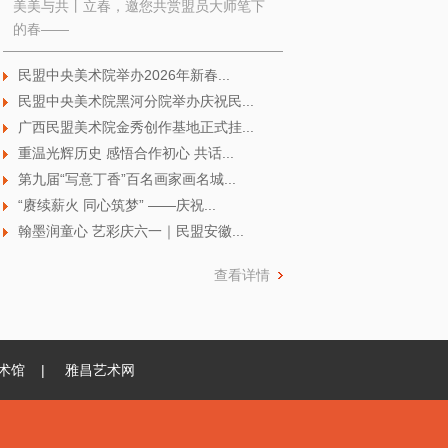
美美与共丨立春，邀您共赏盟员大师笔下
的春——
民盟中央美术院举办2026年新春...
民盟中央美术院黑河分院举办庆祝民...
广西民盟美术院金秀创作基地正式挂...
重温光辉历史 感悟合作初心 共话...
第九届“写意丁香”百名画家画名城...
“赓续薪火 同心筑梦” ——庆祝...
翰墨润童心 艺彩庆六一｜民盟安徽...
查看详情
术馆
|
雅昌艺术网