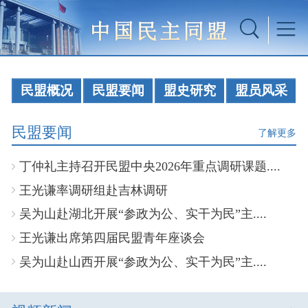
民盟概况
民盟要闻
盟史研究
盟员风采
民盟要闻
了解更多
丁仲礼主持召开民盟中央2026年重点调研课题....
王光谦率调研组赴吉林调研
吴为山赴湖北开展“参政为公、实干为民”主....
王光谦出席第四届民盟青年座谈会
吴为山赴山西开展“参政为公、实干为民”主....