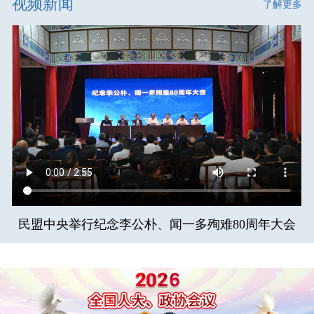
视频新闻
了解更多
民盟中央举行纪念李公朴、闻一多殉难80周年大会