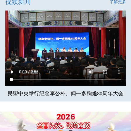
视频新闻
了解更多
民盟中央举行纪念李公朴、闻一多殉难80周年大会