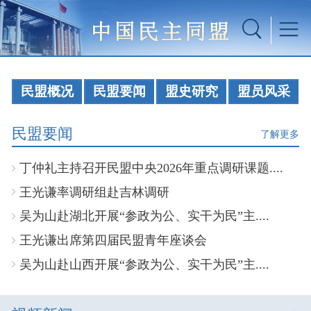
民盟概况
民盟要闻
盟史研究
盟员风采
民盟要闻
了解更多
丁仲礼主持召开民盟中央2026年重点调研课题....
王光谦率调研组赴吉林调研
吴为山赴湖北开展“参政为公、实干为民”主....
王光谦出席第四届民盟青年座谈会
吴为山赴山西开展“参政为公、实干为民”主....