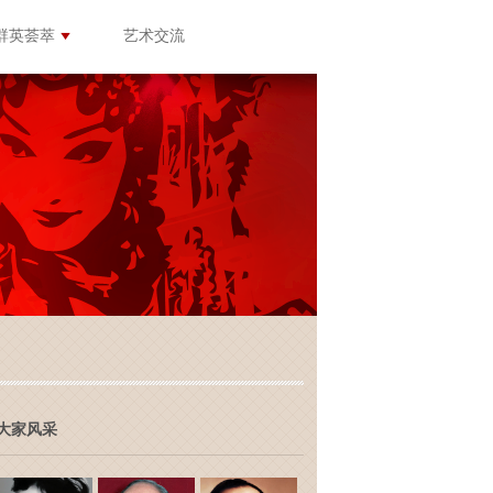
群英荟萃
艺术交流
大家风采