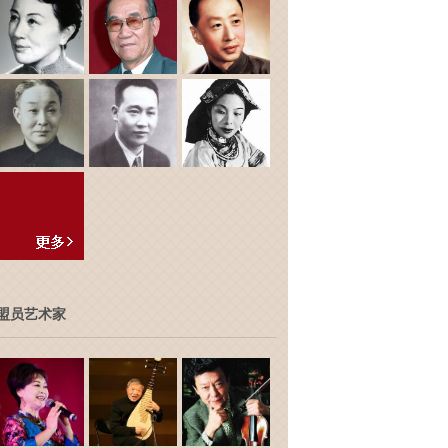
盟员艺术家