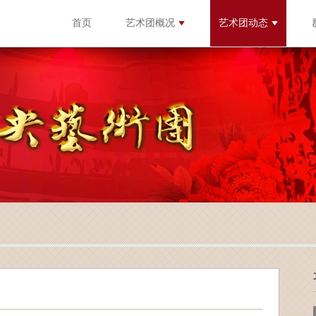
首页
艺术团概况
艺术团动态