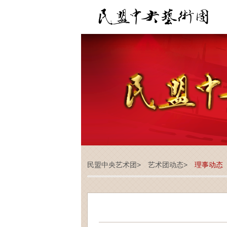
民盟-中央艺术团
>
>
理事动态
民盟中央艺术团
艺术团动态