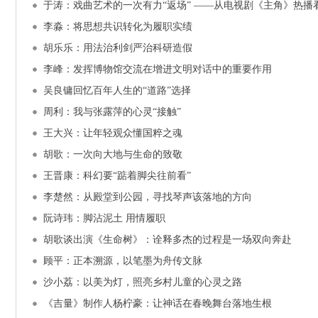
于涛：戏曲艺术的一次有力“返场” ——从电视剧《主角》热
李淼：将思想共识转化为履职实绩
胡乐乐：用法治利剑严治科研造假
李峰：发挥博物馆交流在增进文明对话中的重要作用
吴良镛回忆百年人生的“道路”选择
周利：我与张露萍的心灵“接触”
王大兴：让年轻观众懂国粹之魂
胡歌：一次向大地与生命的致敬
王晋康：科幻要“踮着脚尖往前看”
李楚然：从殿堂到公园，寻找琴声该落地的方向
阮诗玮：脚沾泥土 用情履职
胡歌谈出演《生命树》：诠释多杰的过程是一场双向奔赴
顾平：正本溯源，以笔墨为舟传文脉
沙小荔：以美为灯，照亮乡村儿童的心灵之路
《吉量》制作人杨柠豪：让神话在春晚舞台落地生根