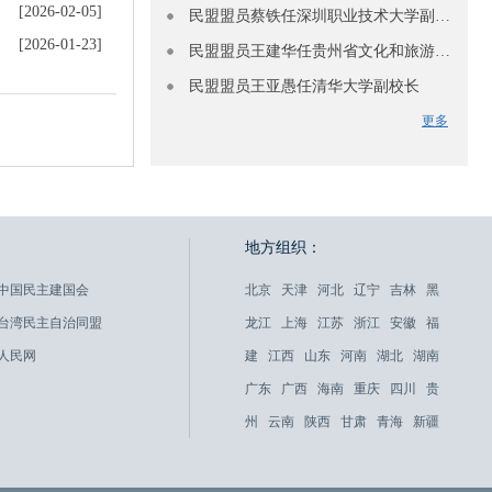
[2026-02-05]
民盟盟员蔡铁任深圳职业技术大学副校长
[2026-01-23]
民盟盟员王建华任贵州省文化和旅游厅副厅长
民盟盟员王亚愚任清华大学副校长
更多
地方组织：
中国民主建国会
北京
天津
河北
辽宁
吉林
黑
台湾民主自治同盟
龙江
上海
江苏
浙江
安徽
福
人民网
建
江西
山东
河南
湖北
湖南
广东
广西
海南
重庆
四川
贵
州
云南
陕西
甘肃
青海
新疆