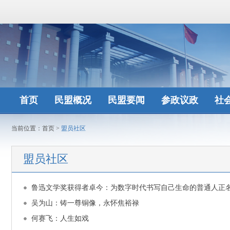
首页
民盟概况
民盟要闻
参政议政
社
当前位置：
首页
>
盟员社区
盟员社区
鲁迅文学奖获得者卓今：为数字时代书写自己生命的普通人正
吴为山：铸一尊铜像，永怀焦裕禄
何赛飞：人生如戏