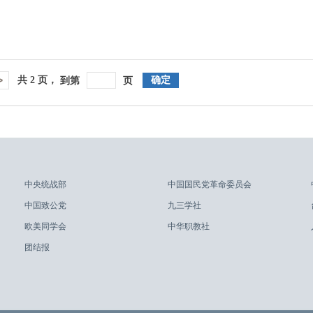
>
共
2
页，
确定
到第
页
中央统战部
中国国民党革命委员会
中国致公党
九三学社
欧美同学会
中华职教社
团结报