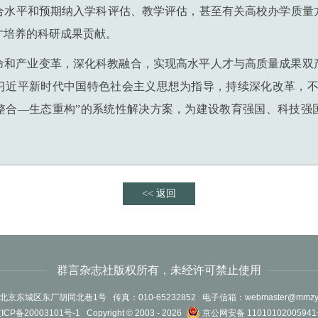
合水平和预期纳入学科评估、教学评估，甚至有关高校办学质量
才培养的科研成果贡献。
命和产业变革，深化科教融合，实现高水平人才与高质量成果双
习近平新时代中国特色社会主义思想为指导，持续深化改革，不
整合—生态重构”的系统性解决方案，为建设教育强国、科技强
<< 返回
群言杂志社版权所有，未经许可禁止使用
北京东城区东厂胡同北巷1号 传真：010-65232852 电子信箱：
webmaster@mmzy.
ICP备20003101号-1
Copyright © 2003 -
2026
京公网安备 1101010200594