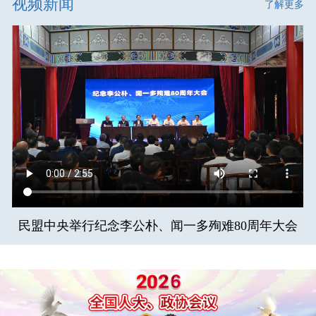
视频新闻
了解更多
民盟中央举行纪念李公朴、闻一多殉难80周年大会