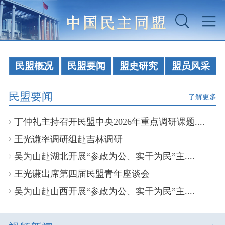
民盟概况
民盟要闻
盟史研究
盟员风采
民盟要闻
了解更多
丁仲礼主持召开民盟中央2026年重点调研课题....
王光谦率调研组赴吉林调研
吴为山赴湖北开展“参政为公、实干为民”主....
王光谦出席第四届民盟青年座谈会
吴为山赴山西开展“参政为公、实干为民”主....