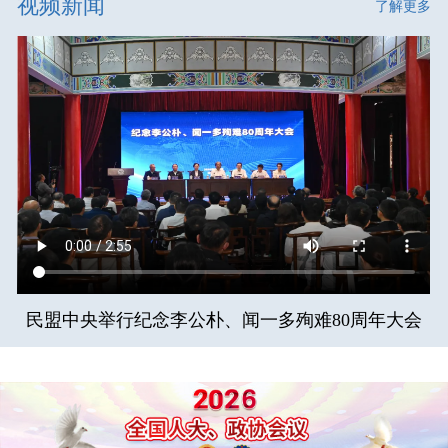
视频新闻
了解更多
民盟中央举行纪念李公朴、闻一多殉难80周年大会