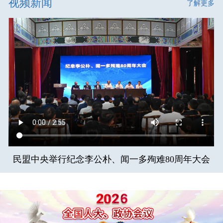
视频新闻
了解更多
民盟中央举行纪念李公朴、闻一多殉难80周年大会