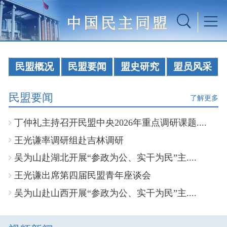
民盟概况
民盟要闻
盟史研究
盟员风采
民盟要闻
了解更多
丁仲礼主持召开民盟中央2026年重点调研课题....
王光谦率调研组赴吉林调研
吴为山赴湖北开展“参政为公、实干为民”主....
王光谦出席第四届民盟青年座谈会
吴为山赴山西开展“参政为公、实干为民”主....